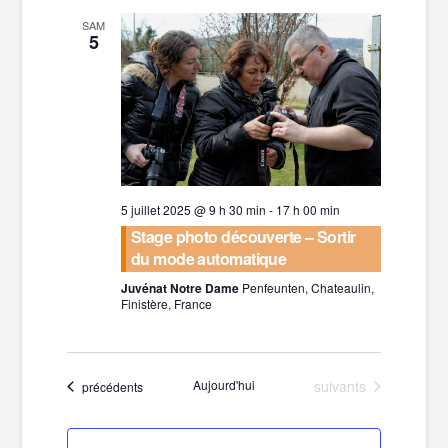
SAM
5
5 juillet 2025 @ 9 h 30 min
-
17 h 00 min
Stage photo découverte – Sortir
du mode automatique
Juvénat Notre Dame
Penfeunten, Chateaulin,
Finistère, France
Évènements
Aujourd'hui
suivants
Évènements
précédents