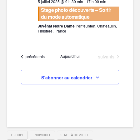
5 juillet 2025 @ 9 h 30 min
-
17 h 00 min
Stage photo découverte – Sortir
du mode automatique
Juvénat Notre Dame
Penfeunten, Chateaulin,
Finistère, France
Évènements
Aujourd'hui
suivants
Évènements
précédents
S’abonner au calendrier
GROUPE
INDIVIDUEL
STAGE À DOMICILE