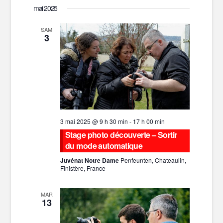
de
et
mai 2025
une
date.
vues
SAM
navigati
3
Évène
de
vues
Évèneme
3 mai 2025 @ 9 h 30 min
-
17 h 00 min
Stage photo découverte – Sortir
du mode automatique
Juvénat Notre Dame
Penfeunten, Chateaulin,
Finistère, France
MAR
13