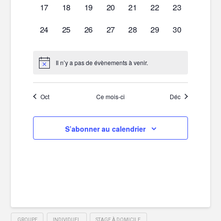
0
0
0
0
0
0
0
17
18
19
20
21
22
23
évènement,
évènement,
évènement,
évènement,
évènement,
évènement,
évènement,
0
0
0
0
0
0
0
24
25
26
27
28
29
30
évènement,
évènement,
évènement,
évènement,
évènement,
évènement,
évènement,
Il n’y a pas de évènements à venir.
Oct
Ce mois-ci
Déc
S’abonner au calendrier
GROUPE
INDIVIDUEL
STAGE À DOMICILE