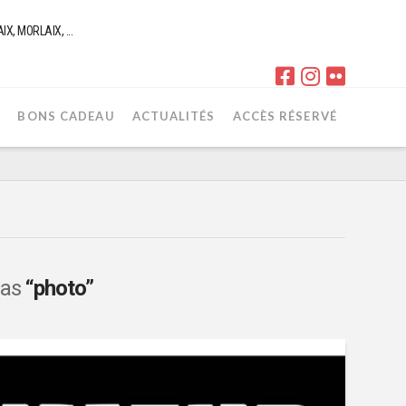
, MORLAIX, ...
R
BONS CADEAU
ACTUALITÉS
ACCÈS RÉSERVÉ
 as
“photo”