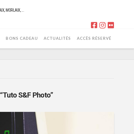
, MORLAIX, ...
R
BONS CADEAU
ACTUALITÉS
ACCÈS RÉSERVÉ
“Tuto S&F Photo”