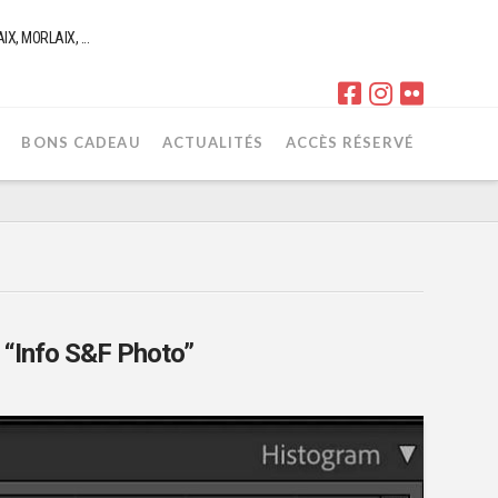
, MORLAIX, ...
R
BONS CADEAU
ACTUALITÉS
ACCÈS RÉSERVÉ
s
“Info S&F Photo”